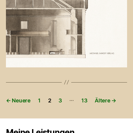
Beitragsnavigation
…
←
Neuere
1
2
3
13
Ältere
→
Meine Leistungen