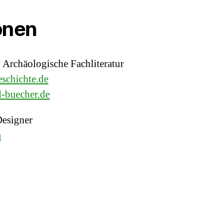
onen
n
Archäologische Fachliteratur
schichte.de
-buecher.de
esigner
m