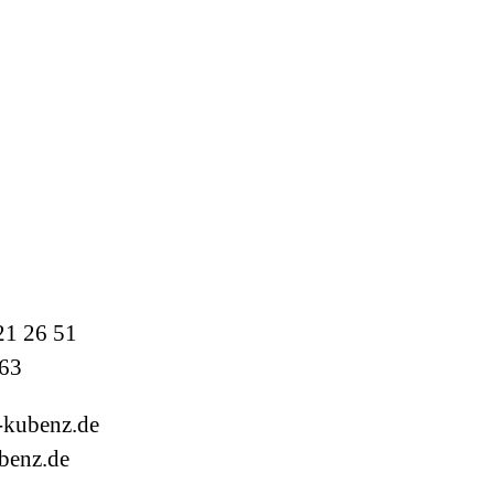
21 26 51
 63
-kubenz.de
benz.de