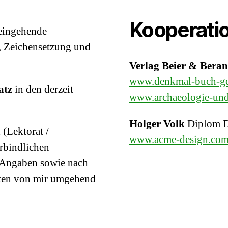
Kooperati
 eingehende
 Zeichensetzung und
Verlag Beier & Bera
www.denkmal-buch-ge
atz
in den derzeit
www.archaeologie-und
Holger Volk
Diplom D
 (Lektorat /
www.acme-design.co
erbindlichen
e Angaben sowie nach
alten von mir umgehend