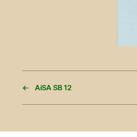
←
AiSA SB 12